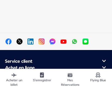
Service client
Achat en ligne
Programme de fidélité et partenaires
À propos d'Air France
Acheter un
S'enregistrer
Mes
Flying Blue
billet
Réservations
Application Mobile Air France
Plan du site
Informations légales