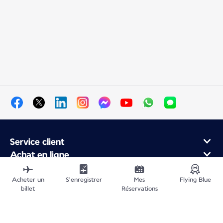
Service client
Achat en ligne
Programme de fidélité et partenaires
À propos d'Air France
Acheter un
S'enregistrer
Mes
Flying Blue
billet
Réservations
Application Mobile Air France