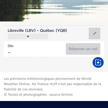
Canada
Libreville (LBV) - Québec (YQB)
Québec
Dès
18°C
Canada
Réserver un vol
Durée du vol
Août
Les prévisions météorologiques proviennent de World
Weather Online. Air France-KLM n'est pas responsable de la
fiabilité de ces données.
© Textes et photographies : source EnVols