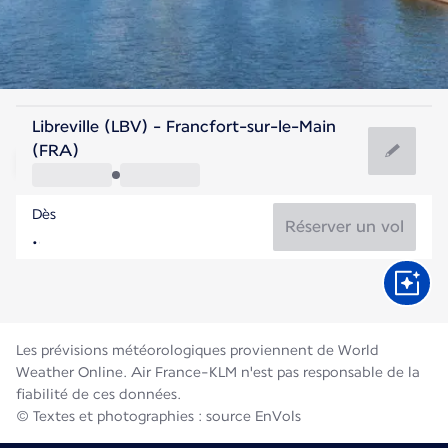
Allemagne
Libreville (LBV) - Francfort-sur-le-Main
Francfort
(FRA)
21°C
Allemagne
Dès
Durée du vol
Août
Réserver un vol
Les prévisions météorologiques proviennent de World
Weather Online. Air France-KLM n'est pas responsable de la
fiabilité de ces données.
© Textes et photographies : source EnVols