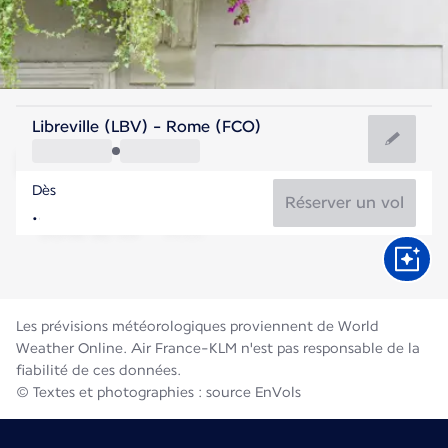
Italie
Libreville (LBV) - Rome (FCO)
Rome
Dès
27°C
Italie
Réserver un vol
Durée du vol
Août
Les prévisions météorologiques proviennent de World
Weather Online. Air France-KLM n'est pas responsable de la
fiabilité de ces données.
© Textes et photographies : source EnVols