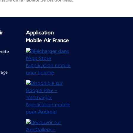
able de la fiabilité de ces données.
ir
Application
Mobile Air France
orate
yage