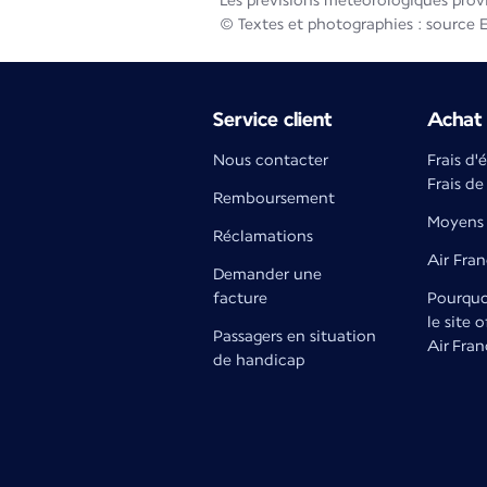
Les prévisions météorologiques prov
© Textes et photographies : source 
Service client
Achat 
Nous contacter
Frais d'
Frais de
Remboursement
Moyens 
Réclamations
Air Fra
Demander une
facture
Pourquoi
le site o
Passagers en situation
Air Fran
de handicap