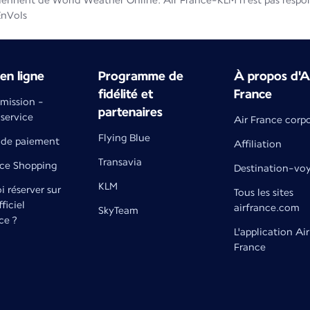
iennent de World Weather Online. Air France-KLM n'est pas respons
EnVols
en ligne
Programme de
À propos d'A
fidélité et
France
émission -
partenaires
 service
Air France corp
Flying Blue
de paiement
Affiliation
Transavia
nce Shopping
Destination-vo
KLM
 réserver sur
Tous les sites
fficiel
airfrance.com
SkyTeam
ce ?
L'application Air
France